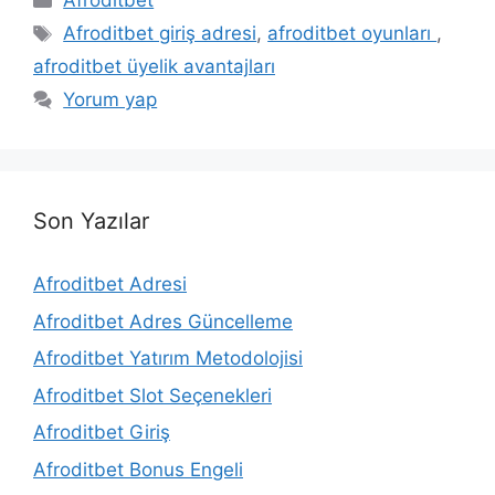
Afroditbet
Etiketler
Afroditbet giriş adresi
,
afroditbet oyunları
,
afroditbet üyelik avantajları
Yorum yap
Son Yazılar
Afroditbet Adresi
Afroditbet Adres Güncelleme
Afroditbet Yatırım Metodolojisi
Afroditbet Slot Seçenekleri
Afroditbet Giriş
Afroditbet Bonus Engeli