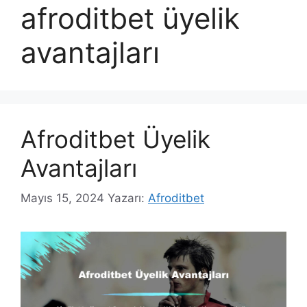
afroditbet üyelik
avantajları
Afroditbet Üyelik
Avantajları
Mayıs 15, 2024
Yazarı:
Afroditbet