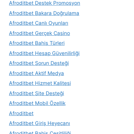
Afroditbet Destek Promosyon
Afroditbet Bakara Doğrulama
Afroditbet Canlı Oyunları
Afroditbet Gerçek Casino
Afroditbet Bahis Türleri
Afroditbet Hesap Güvenilirliği
Afroditbet Sorun Desteği
Afroditbet Aktif Medya
Afroditbet Hizmet Kalitesi
Afroditbet Site Desteği
Afroditbet Mobil Özellik
Afroditbet
Afroditbet Giriş Heyecanı
Afroditbet Bahis Çeşitliliği