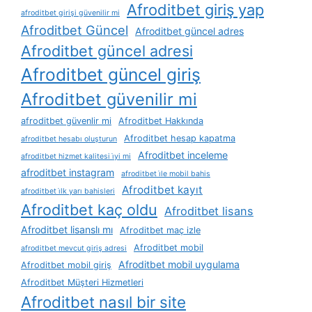
Afroditbet giriş yap
afroditbet girişi güvenilir mi
Afroditbet Güncel
Afroditbet güncel adres
Afroditbet güncel adresi
Afroditbet güncel giriş
Afroditbet güvenilir mi
afroditbet güvenlir mi
Afroditbet Hakkında
Afroditbet hesap kapatma
afroditbet hesabı oluşturun
Afroditbet inceleme
afroditbet hizmet kalitesi i̇yi mi
afroditbet instagram
afroditbet i̇le mobil bahis
Afroditbet kayıt
afroditbet i̇lk yarı bahisleri
Afroditbet kaç oldu
Afroditbet lisans
Afroditbet lisanslı mı
Afroditbet maç izle
Afroditbet mobil
afroditbet mevcut giriş adresi
Afroditbet mobil uygulama
Afroditbet mobil giriş
Afroditbet Müşteri Hizmetleri
Afroditbet nasıl bir site