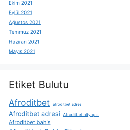
Ekim 2021
Eylül 2021
Ağustos 2021
Temmuz 2021
Haziran 2021
Mayıs 2021
Etiket Bulutu
Afroditbet
afroditbet adres
Afroditbet adresi
Afroditbet altyapısı
Afroditbet bahis