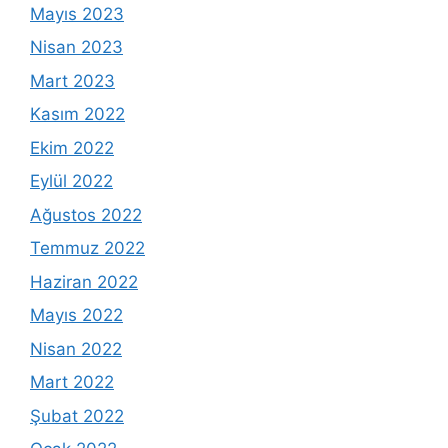
Mayıs 2023
Nisan 2023
Mart 2023
Kasım 2022
Ekim 2022
Eylül 2022
Ağustos 2022
Temmuz 2022
Haziran 2022
Mayıs 2022
Nisan 2022
Mart 2022
Şubat 2022