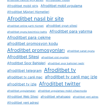
afroditbet mevcut giriş adresi
Afroditbet mobil uygulama
Afroditbet mobil giriş
Afroditbet Müşteri Hizmetleri
Afroditbet nasıl bir site
afroditbet oyun sitesi
afroditbet online şartlı hizmeti
Afroditbet para yatırma
afroditbet oyunu kesintisiz bahis
Afroditbet para çekme
afroditbet promosyon kodu
Afroditbet promosyonları
afroditbet sanat oyunu
Afroditbet Sitesi
afroditbet slot oyunları
Afroditbet Spor Bahisleri
afroditbet spor bahisleri nedir
Afroditbet tv
afroditbet telegram
afroditbet tv canli maç izle
afroditbet tv canli maç
Afroditbet twitter
afroditbet tv izle
afroditbet uygulamaları
afroditbet uygulaması mobil cihazınızda
Afroditbet Web Sitesi
afroditbet whatsapp
afroditbet yeni adres
Afroditbet yeni adresi