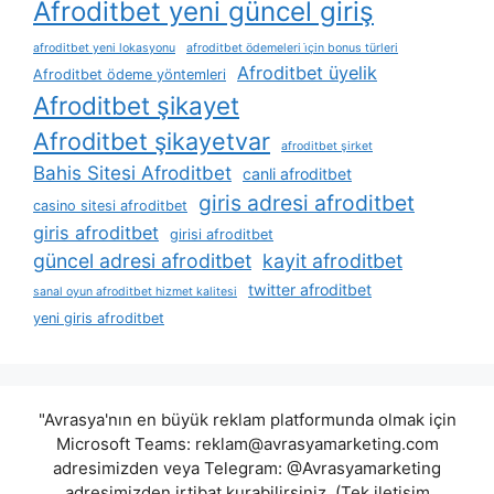
Afroditbet yeni güncel giriş
afroditbet yeni lokasyonu
afroditbet ödemeleri i̇çin bonus türleri
Afroditbet üyelik
Afroditbet ödeme yöntemleri
Afroditbet şikayet
Afroditbet şikayetvar
afroditbet şirket
Bahis Sitesi Afroditbet
canli afroditbet
giris adresi afroditbet
casino sitesi afroditbet
giris afroditbet
girisi afroditbet
güncel adresi afroditbet
kayit afroditbet
twitter afroditbet
sanal oyun afroditbet hizmet kalitesi
yeni giris afroditbet
"Avrasya'nın en büyük reklam platformunda olmak için
Microsoft Teams:
reklam@avrasyamarketing.com
adresimizden veya Telegram: @Avrasyamarketing
adresimizden irtibat kurabilirsiniz. (Tek iletişim