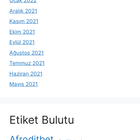
Ocak 2022
Aralık 2021
Kasım 2021
Ekim 2021
Eylül 2021
Ağustos 2021
Temmuz 2021
Haziran 2021
Mayıs 2021
Etiket Bulutu
Afroditbet