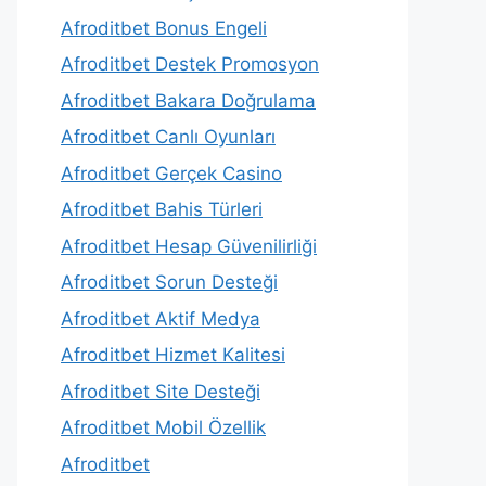
Afroditbet Bonus Engeli
Afroditbet Destek Promosyon
Afroditbet Bakara Doğrulama
Afroditbet Canlı Oyunları
Afroditbet Gerçek Casino
Afroditbet Bahis Türleri
Afroditbet Hesap Güvenilirliği
Afroditbet Sorun Desteği
Afroditbet Aktif Medya
Afroditbet Hizmet Kalitesi
Afroditbet Site Desteği
Afroditbet Mobil Özellik
Afroditbet