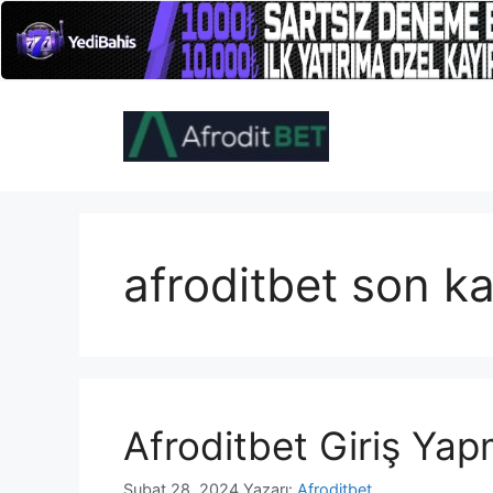
İçeriğe
atla
afroditbet son ka
Afroditbet Giriş Ya
Şubat 28, 2024
Yazarı:
Afroditbet