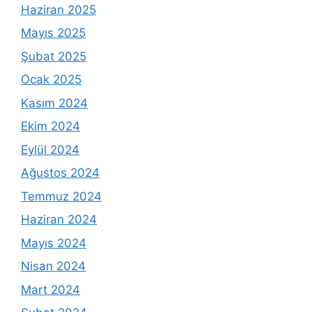
Haziran 2025
Mayıs 2025
Şubat 2025
Ocak 2025
Kasım 2024
Ekim 2024
Eylül 2024
Ağustos 2024
Temmuz 2024
Haziran 2024
Mayıs 2024
Nisan 2024
Mart 2024