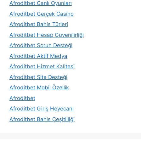
Afroditbet Canlı Oyunları
Afroditbet Gerçek Casino
Afroditbet Bahis Türleri
Afroditbet Hesap Güvenilirliği
Afroditbet Sorun Desteği
Afroditbet Aktif Medya
Afroditbet Hizmet Kalitesi
Afroditbet Site Desteği
Afroditbet Mobil Özellik
Afroditbet
Afroditbet Giriş Heyecanı
Afroditbet Bahis Çeşitliliği