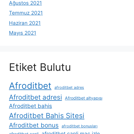
Ağustos 2021
Temmuz 2021
Haziran 2021
Mayıs 2021
Etiket Bulutu
Afroditbet
afroditbet adres
Afroditbet adresi
Afroditbet altyapısı
Afroditbet bahis
Afroditbet Bahis Sitesi
Afroditbet bonus
afroditbet bonusları
afroditbet canli maç izle
afroditbet canli