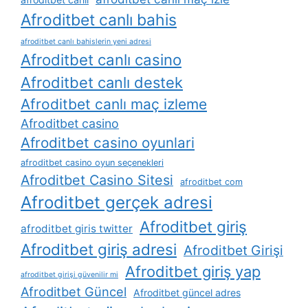
Afroditbet canlı bahis
afroditbet canlı bahislerin yeni adresi
Afroditbet canlı casino
Afroditbet canlı destek
Afroditbet canlı maç izleme
Afroditbet casino
Afroditbet casino oyunlari
afroditbet casino oyun seçenekleri
Afroditbet Casino Sitesi
afroditbet com
Afroditbet gerçek adresi
Afroditbet giriş
afroditbet giris twitter
Afroditbet giriş adresi
Afroditbet Girişi
Afroditbet giriş yap
afroditbet girişi güvenilir mi
Afroditbet Güncel
Afroditbet güncel adres