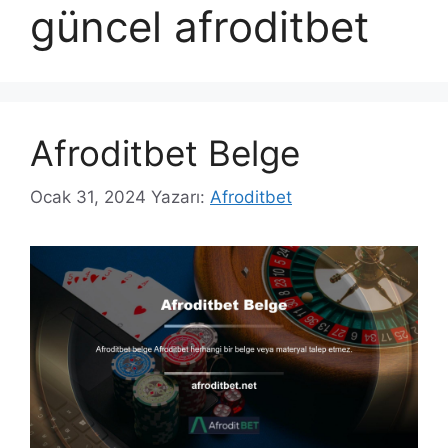
güncel afroditbet
Afroditbet Belge
Ocak 31, 2024
Yazarı:
Afroditbet