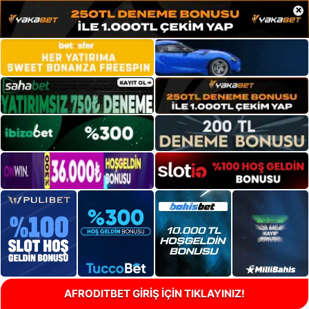
×
AFRODITBET GİRİŞ İÇİN TIKLAYINIZ!