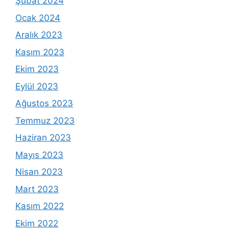
Şubat 2024
Ocak 2024
Aralık 2023
Kasım 2023
Ekim 2023
Eylül 2023
Ağustos 2023
Temmuz 2023
Haziran 2023
Mayıs 2023
Nisan 2023
Mart 2023
Kasım 2022
Ekim 2022